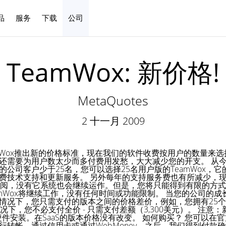
品
服务
下载
公司
中文
TeamWox: 新价格!
MetaQuotes
2 十一月 2009
TeamWox推出新的价格标准，现在我们的软件收费按用户的数量
还需要为用户数太少而多付费用发愁，大大减少您的开支。 从
公司客户少于25名，您可以选择25名用户版的TeamWox，它
费技术支持和更新服务。 另外每年的支持服务费也有所减少，现在
订阅，没有它系统也会继续运作。但是，您将只能得到有限的方
amWox将继续工作，没有任何时间或功能限制。 当您的公司的
况下，您只需支付的版本之间的价格差价，例如，您拥有25个用
况下，您不必支付全价 - 只需支付差额（3,300美元）。 注意
硬件安装。在SaaS的版本价格没有改变。 如何购买？ 您可以在官
行转帐、通过信用卡或通过WebMoney。之后，我们得到付款