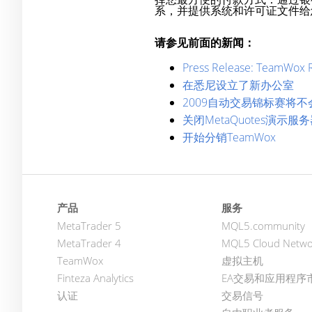
系，并提供系统和许可证文件给
请参见前面的新闻：
Press Release: TeamWox R
在悉尼设立了新办公室
2009自动交易锦标赛将不
关闭MetaQuotes演示服
开始分销TeamWox
产品
服务
MetaTrader 5
MQL5.community
MetaTrader 4
MQL5 Cloud Netwo
TeamWox
虚拟主机
Finteza Analytics
EA交易和应用程序
认证
交易信号