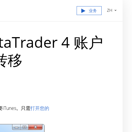
ZH
业务
etaTrader 4 账户
转移
Tunes。只需
打开您的