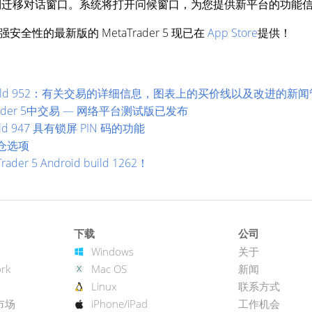
，您将会看到迁移对话窗口。系统将打开问候窗口，为您提供新平台的功
性的最新版的 MetaTrader 5 现已在
App Store
提供！
roid build 952：有关交易的详细信息，图表上的买价线以及改进的新
ader 5中交易 — 网络平台测试版已发布
build 947 具有锁屏 PIN 码的功能
锁仓选项
 5 Android build 1262！
下载
公司
Windows
关于
rk
Mac OS
新闻
Linux
联系方式
市场
iPhone/iPad
工作机会