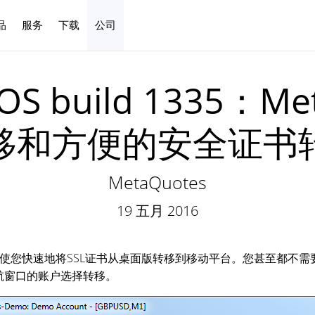
品
服务
下载
公司
中文
iOS build 1335：M
移和方便的安全证书
MetaQuotes
19 五月 2016
使您快速地将SSL证书从桌面版转移到移动平台。您甚至都不需要i
航窗口的账户选择转移。