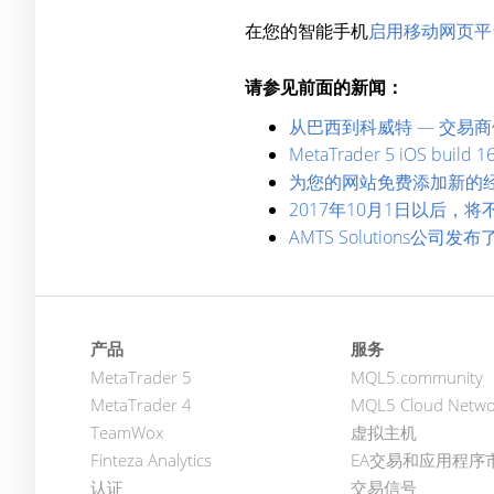
在您的智能手机
启用移动网页平
请参见前面的新闻：
从巴西到科威特 — 交易商们
MetaTrader 5 iOS b
为您的网站免费添加新的
2017年10月1日以后，将不再继续
AMTS Solutions公司发布了
产品
服务
MetaTrader 5
MQL5.community
MetaTrader 4
MQL5 Cloud Netwo
TeamWox
虚拟主机
Finteza Analytics
EA交易和应用程序
认证
交易信号