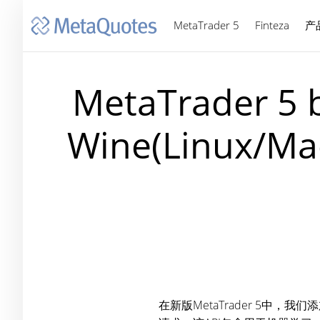
MetaTrader 5
Finteza
产
MetaTrader 
Wine(Linu
在新版MetaTrader 5中，我