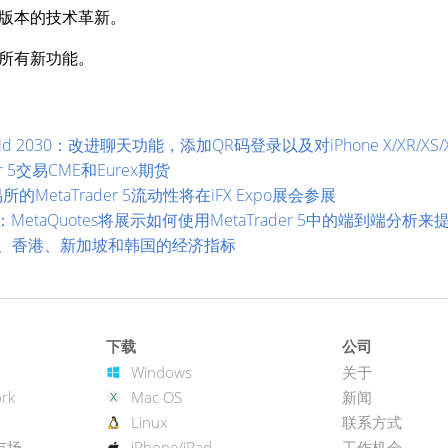
版本的技术革新。
所有新功能。
 build 2030：改进聊天功能，添加QR码登录以及对iPhone X/XR/XS
er 5交易CME和Eurex期货
交易所的MetaTrader 5流动性将在iFX Expo展会参展
融展：MetaQuotes将展示如何使用MetaTrader 5中的端到端分析
巴西、香港、新加坡和韩国的经济指标
下载
公司
Windows
关于
rk
Mac OS
新闻
Linux
联系方式
市场
iPhone/iPad
工作机会