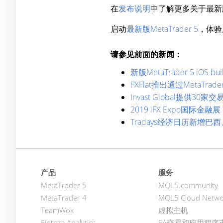
在
发布说明
中了解更多关于最新
启动
最新版MetaTrader 5
，体验
请参见前面的新闻：
新版MetaTrader 5 iOS
FXFlat推出通过MetaTrad
Invast Global提供30家
2019 iFX Expo国际金
Tradays经济日历新增
产品
服务
MetaTrader 5
MQL5.community
MetaTrader 4
MQL5 Cloud Netwo
TeamWox
虚拟主机
Finteza Analytics
EA交易和应用程序