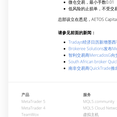
微仓交易，最小手数0.01
低风险的止损单，不受交
总部设立在悉尼，AETOS Capital Gro
请参见前面的新闻：
Tradays经济日历新增墨
Brokeree Solutions发布Me
智利交易商MercadosG向
South African broker Quic
南非交易商QuickTrade推
产品
服务
MetaTrader 5
MQL5.community
MetaTrader 4
MQL5 Cloud Netwo
TeamWox
虚拟主机