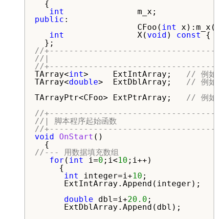
  {

int
public
:

                     CFoo(
int
 x):m_x(x
int
               X(
void
) 
const
 { 
//+----------------------------------
//|                                  
//+----------------------------------
TArray<
int
>     ExtIntArray;   
// 例如
TArray<
double
>  ExtDblArray;   
TArrayPtr<CFoo> ExtPtrArray;   
//+----------------------------------
//| 脚本程序起始函数                       
//+----------------------------------
void
OnStart
()

//--- 用数据填充数组
for
(
int
 i=
0
;i<
10
;i++)

     {

int
 integer=i+
10
;

      ExtIntArray.Append(integer);

double
 dbl=i+
20.0
;

      ExtDblArray.Append(dbl);
