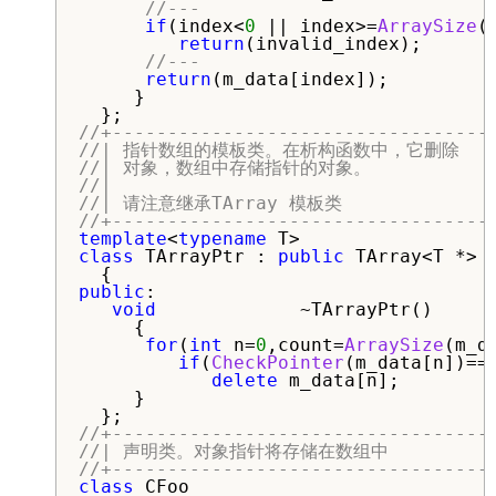
//---
if
(index<
0
 || index>=
ArraySize
(
return
(invalid_index);

//---
return
(m_data[index]);

     }   

//+----------------------------------
//| 指针数组的模板类。在析构函数中，它删除        
//| 对象，数组中存储指针的对象。               
//|                                  
//| 请注意继承TArray 模板类                
//+----------------------------------
template
<
typename
class
 TArrayPtr : 
public
 TArray<T *>

public
:

void
             ~TArrayPtr()

     {

for
(
int
 n=
0
,count=
ArraySize
(m_d
if
(
CheckPointer
(m_data[n])==P
delete
 m_data[n];

     }

//+----------------------------------
//| 声明类。对象指针将存储在数组中              
//+----------------------------------
class
 CFoo
