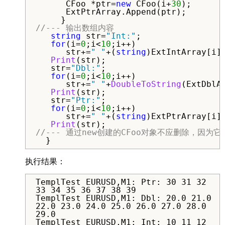
      CFoo *ptr=
new
 CFoo(i+
30
);

      ExtPtrArray.Append(ptr);

//--- 输出数组内容
string
 str=
"Int:"
;

for
(i=
0
;i<
10
;i++)

      str+=
" "
+(
string
)ExtIntArray[i];
Print
(str);   

   str=
"Dbl:"
;

for
(i=
0
;i<
10
;i++)

      str+=
" "
+
DoubleToString
(ExtDblA
Print
(str);   

   str=
"Ptr:"
;

for
(i=
0
;i<
10
;i++)

      str+=
" "
+(
string
)ExtPtrArray[i].
Print
//--- 通过new创建的CFoo对象不应删除，因为它们
  }
执行结果：
TemplTest EURUSD,M1: Ptr: 30 31 32
33 34 35 36 37 38 39
TemplTest EURUSD,M1: Dbl: 20.0 21.0
22.0 23.0 24.0 25.0 26.0 27.0 28.0
29.0
TemplTest EURUSD,M1: Int: 10 11 12