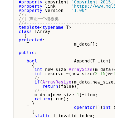
#property 
copyright 
"Copyright 2015, 
#property 
link      
"https://www.mql5
#property 
version   
"1.00"
//+----------------------------------
//| 声明一个模板类                        
//+----------------------------------
template
<
typename
class
 TArray

protected
:

   T                 m_data[];

public
:

bool
              Append(T item)

     {

int
 new_size=
ArraySize
(m_data)+
int
 reserve =(new_size/
2
+
15
)&~
1
//---
if
(
ArrayResize
(m_data,new_size,r
return
(false);

//---
      m_data[new_size-
1
]=item;

return
(true);

     }

   T                 
operator
[](
int
 in
     {

static
 T invalid_index;
