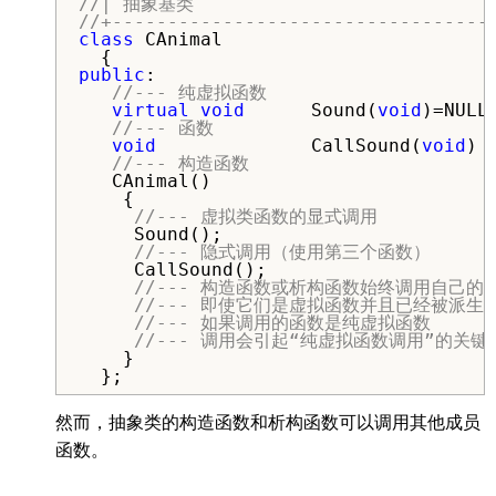
//| 抽象基类                            
//+----------------------------------
class
 CAnimal

public
:

//--- 纯虚拟函数
virtual
void
      Sound(
void
)=NULL;
//--- 函数
void
              CallSound(
void
) 
//--- 构造函数
   CAnimal()

    {

//--- 虚拟类函数的显式调用
     Sound();

//--- 隐式调用（使用第三个函数）
     CallSound();

//--- 构造函数或析构函数始终调用自己的
//--- 即使它们是虚拟函数并且已经被派
//--- 如果调用的函数是纯虚拟函数
//--- 调用会引起“纯虚拟函数调用”的关
    }

  };
然而，抽象类的构造函数和析构函数可以调用其他成员
函数。