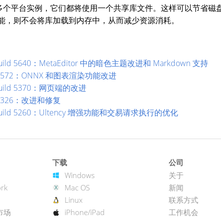
多个平台实例，它们都将使用一个共享库文件。这样可以节省磁
S 功能，则不会将库加载到内存中，从而减少资源消耗。
 Build 5640：MetaEditor 中的暗色主题改进和 Markdown 支持
ild 5572：ONNX 和图表渲染功能改进
 Build 5370：网页端的改进
ld 5326：改进和修复
台 Build 5260：Ultency 增强功能和交易请求执行的优化
下载
公司
Windows
关于
rk
Mac OS
新闻
Linux
联系方式
市场
iPhone/iPad
工作机会