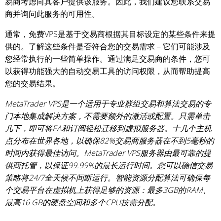
易商考虑向其客户提供该服务。因此，我们建议您联系交易
商并询问此服务的可用性。
通常，免费VPS是基于交易商根据其目标设定的某些条件来提
供的。了解这些条件是否符合您的交易需求 – 它们可能涉及
您经常执行的一些简单操作。通过满足交易商的条件，您可
以获得功能强大的自动交易工具的访问权限，从而帮助提高
您的交易结果。
MetaTrader VPS是一个适用于专业群组交易和算法交易的专
门本地集成解决方案，不需要额外的激活或配置。只需单击
几下，即可将EA和订阅轻松迁移到虚拟服务器。十几个主机
点分布在世界各地，以确保82%交易商服务器在不到5毫秒的
时间内获得最佳访问。MetaTrader VPS服务器由最可靠的提
供商托管，以保证99.99%的最长运行时间。您可以确信交易
策略将24/7全天候不间断运行。智能资源分配算法可确保每
个交易平台在虚拟机上获得足够的资源：最多3GB的RAM、
最高16 GB的硬盘空间和多个CPU按需分配。