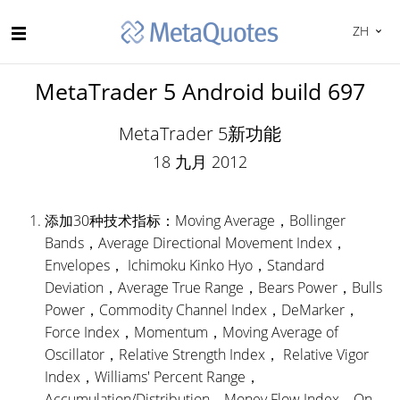
ZH
MetaTrader 5 Android build 697
MetaTrader 5新功能
18 九月 2012
添加30种技术指标：Moving Average，Bollinger
Bands，Average Directional Movement Index，
Envelopes， Ichimoku Kinko Hyo，Standard
Deviation，Average True Range，Bears Power，Bulls
Power，Commodity Channel Index，DeMarker，
Force Index，Momentum，Moving Average of
Oscillator，Relative Strength Index， Relative Vigor
Index，Williams' Percent Range，
Accumulation/Distribution，Money Flow Index，On