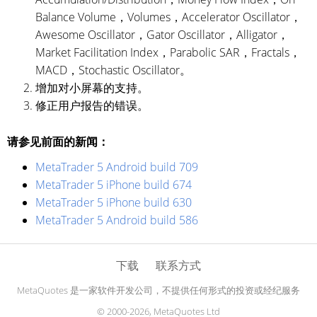
Balance Volume，Volumes，Accelerator Oscillator，
Awesome Oscillator，Gator Oscillator，Alligator，
Market Facilitation Index，Parabolic SAR，Fractals，
MACD，Stochastic Oscillator。
增加对小屏幕的支持。
修正用户报告的错误。
请参见前面的新闻：
MetaTrader 5 Android build 709
MetaTrader 5 iPhone build 674
MetaTrader 5 iPhone build 630
MetaTrader 5 Android build 586
下载
联系方式
MetaQuotes 是一家软件开发公司，不提供任何形式的投资或经纪服务
© 2000-2026, MetaQuotes Ltd