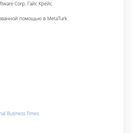
tware Corp. Гайс Крейс.
рованной помощью в MetaTurk
al Business Times