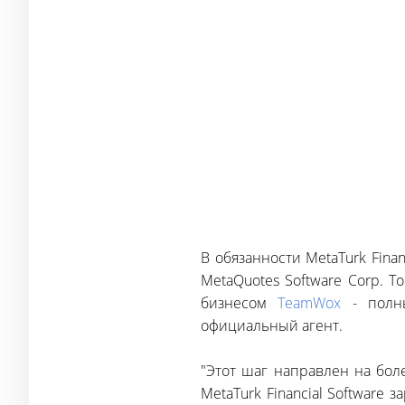
В обязанности MetaTurk Fina
MetaQuotes Software Corp.
бизнесом
TeamWox
- полны
официальный агент.
"Этот шаг направлен на бол
MetaTurk Financial Softwar