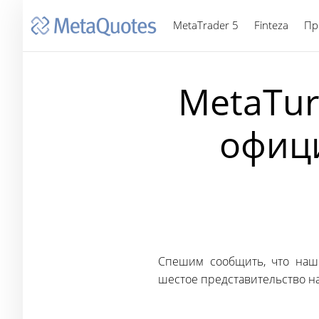
MetaTrader 5
Finteza
Пр
MetaTur
офици
Спешим сообщить, что наш
шестое представительство 