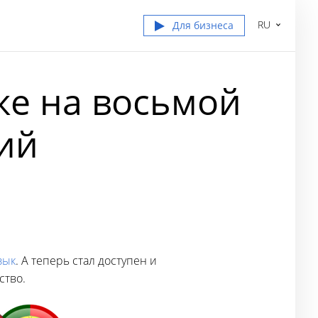
RU
Для бизнеса
же на восьмой
ий
зык
. А теперь стал доступен и
дство.