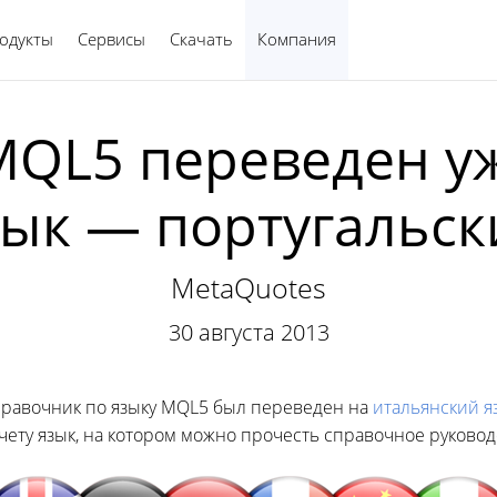
одукты
Сервисы
Скачать
Компания
Русский
QL5 переведен у
зык — португальск
MetaQuotes
30 августа 2013
правочник по языку MQL5 был переведен на
итальянский я
счету язык, на котором можно прочесть справочное руково