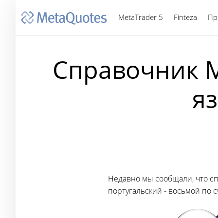
MetaTrader 5
Finteza
Пр
Справочник M
я
Недавно мы сообщали, что с
португальский - восьмой по 