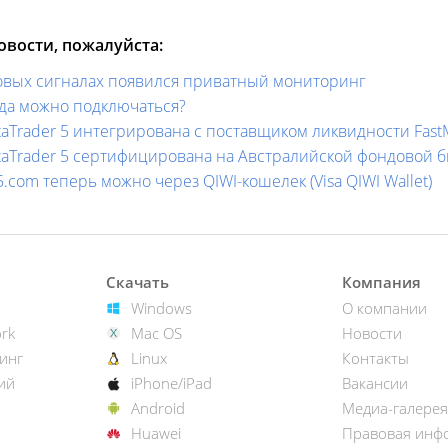
вости, пожалуйста:
говых сигналах появился приватный мониторинг
уда можно подключаться?
aTrader 5 интегрирована с поставщиком ликвидности Fast
taTrader 5 сертифицирована на Австралийской фондовой 
com теперь можно через QIWI-кошелек (Visa QIWI Wallet)
Скачать
Компания
Windows
О компании
rk
Mac OS
Новости
инг
Linux
Контакты
ий
iPhone/iPad
Вакансии
Android
Медиа-галерея
Huawei
Правовая инф