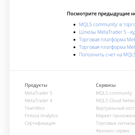
Посмотрите предыдущие но
MQL5.community: в тор
Шлюзы MetaTrader 5 - к
Торговая платформа Met
Торговая платформа Me
Пополнить счет на MQL5.
Продукты
Сервисы
MetaTrader 5
MQL5.community
MetaTrader 4
MQL5 Cloud Netwo
TeamWox
Виртуальный хост
Finteza Analytics
Маркет приложен
Сертификация
Торговые сигналы
Фриланс-сервис