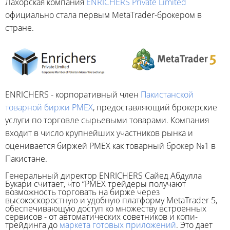
Лахорская компания
ENRICHERS Private Limited
официально стала первым MetaTrader-брокером в
стране.
ENRICHERS - корпоративный член
Пакистанской
товарной биржи PMEX
, предоставляющий брокерские
услуги по торговле сырьевыми товарами. Компания
входит в число крупнейших участников рынка и
оценивается биржей PMEX как товарный брокер №1 в
Пакистане.
Генеральный директор ENRICHERS Сайед Абдулла
Букари считает, что “PMEX трейдеры получают
возможность торговать на бирже через
высокоскоростную и удобную платформу MetaTrader 5,
обеспечивающую доступ ко множеству встроенных
сервисов - от автоматических советников и копи-
трейдинга до
маркета готовых приложений
. Это дает