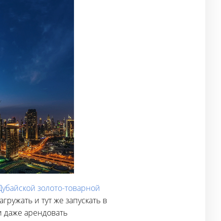
Дубайской золото-товарной
гружать и тут же запускать в
и даже арендовать