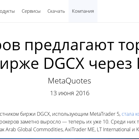
одукты
Сервисы
Скачать
Компания
Русский
ров предлагают то
ирже DGCX через 
MetaQuotes
13 июня 2016
астником биржи DGCX, использующим MetaTrader 5,
стала 
 брокеров заметно выросло — теперь их уже 10. Среди них 
Arab Global Commodities, AxiTrader ME, LT International и Kr