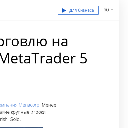
RU
Для бизнеса
рговлю на
MetaTrader 5
компания Menacorp
. Менее
такие крупные игроки
ishi Gold.