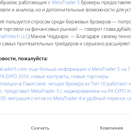
 образом, работающие с
MetaTrader 5
брокеры предоставляю
овли и анализа, но и дополнительные возможности для у
ний пользуется спросом среди биржевых брокеров — попр
 торговли на финансовых рынках! — говорит глава дубайс
taFintech LLC
) Манож Чоудхари. — Благодаря своему техн
м самых притязательных трейдеров и серьезно расширяет 
вости, пожалуйста:
atrader5.com: еще больше информации о MetaTrader 5 на 7 
iFX EXPO 2016: новые контракты, новые партнеры
 позиции в Пакистане: четыре брокера из Топ-10 работают
p. представит MetaTrader 5 с хеджированием на iFX EXPO Int
1335: миграция счетов из MetaTrader 4 и удобный перенос 
Скачать
Компания