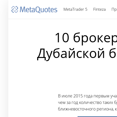
MetaTrader 5
Finteza
Пр
10 броке
Дубайской б
В июле 2015 года первым уч
чем за год количество таких
ближневосточного региона, как 