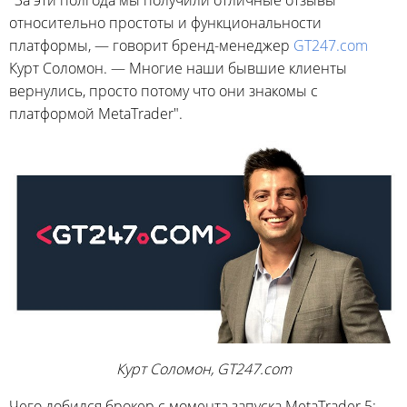
"За эти полгода мы получили отличные отзывы
относительно простоты и функциональности
платформы, — говорит бренд-менеджер
GT247.com
Курт Соломон. — Многие наши бывшие клиенты
вернулись, просто потому что они знакомы с
платформой MetaTrader".
Курт Соломон, GT247.com
Чего добился брокер с момента запуска MetaTrader 5: