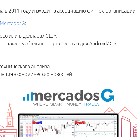
а в 2011 году и входит в ассоциацию финтех-организаци
т MercadosG
:
есо или в долларах США
и, а также мобильные приложения для Android/iOS
технического анализа
ляция экономических новостей