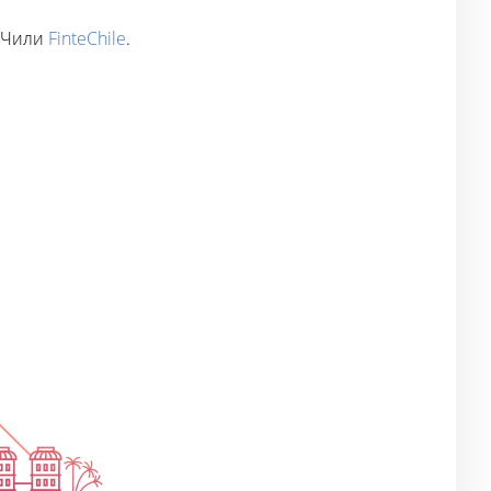
й Чили
FinteChile
.