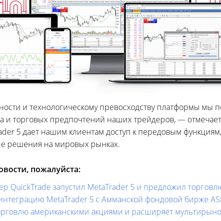
ности и технологическому превосходству платформы мы по
да и торговых предпочтений наших трейдеров, — отмечает
ader 5 дает нашим клиентам доступ к передовым функция
е решения на мировых рынках.
вости, пожалуйста:
 QuickTrade запустил MetaTrader 5 и предложил торговл
интеграцию MetaTrader 5 с Амманской фондовой бирже ASE
 торговлю американскими акциями и расширяет мультирын