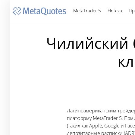
MetaTrader 5
Finteza
Пр
Чилийский 
кл
Латиноамериканским трейдер
платформу MetaTrader 5. По
(таких как Apple, Google и F
депозитарные расписки (ADR)