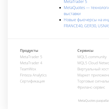
MetaTrader 5
MetaQuotes — технологи
выставки
Новые фьючерсы на инде
FRANCE40, GER30, USN
Продукты
Сервисы
MetaTrader 5
MQL5.community
MetaTrader 4
MQL5 Cloud Netwo
TeamWox
Виртуальный хост
Finteza Analytics
Маркет приложен
Сертификация
Торговые сигналы
Фриланс-сервис
MetaQuotes разраба