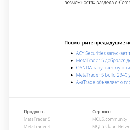
возможностях раздела e-Com
Посмотрите предыдущие но
ACY Securities запускае
MetaTrader 5 добрался 
OANDA запускает мульт
MetaTrader 5 build 2340
AvaTrade объявляет о гл
Продукты
Сервисы
MetaTrader 5
MQL5.community
MetaTrader 4
MQL5 Cloud Netwo