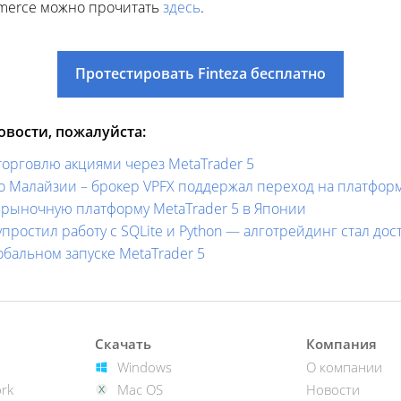
merce можно прочитать
здесь
.
Протестировать Finteza бесплатно
вости, пожалуйста:
т торговлю акциями через MetaTrader 5
до Малайзии – брокер VPFX поддержал переход на платфор
ирыночную платформу MetaTrader 5 в Японии
 упростил работу с SQLite и Python — алготрейдинг стал до
обальном запуске MetaTrader 5
Скачать
Компания
Windows
О компании
rk
Mac OS
Новости