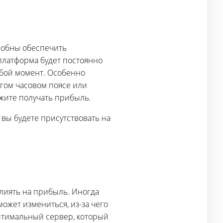
особны обеспечить
платформа будет постоянно
юбой момент. Особенно
угом часовом поясе или
жите получать прибыль.
 вы будете присутствовать на
лиять на прибыль. Иногда
может измениться, из-за чего
птимальный сервер, который