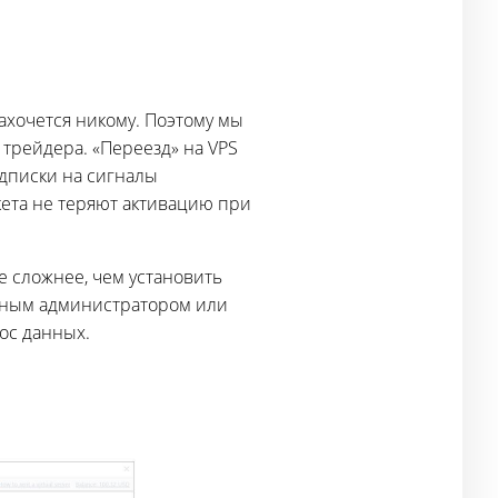
ахочется никому. Поэтому мы
 трейдера. «Переезд» на VPS
одписки на сигналы
кета не теряют активацию при
е сложнее, чем установить
емным администратором или
ос данных.