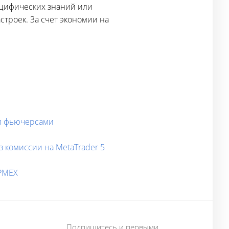
пецифических знаний или
троек. За счет экономии на
 и фьючерсами
 комиссии на MetaTrader 5
 PMEX
Подпишитесь и первыми