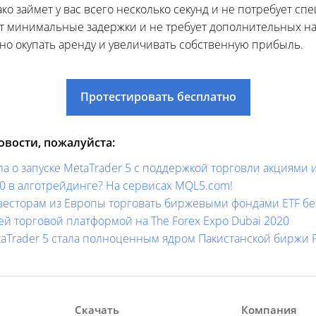
ко займет у вас всего несколько секунд и не потребует с
 минимальные задержки и не требует дополнительных нас
но окупать аренду и увеличивать собственную прибыль.
Протестировать бесплатно
вости, пожалуйста:
ила о запуске MetaTrader 5 с поддержкой торговли акциями
00 в алготрейдинге? На сервисах MQL5.com!
весторам из Европы торговать биржевыми фондами ETF без
ей торговой платформой на The Forex Expo Dubai 2020
taTrader 5 стала полноценным ядром Пакистанской биржи
Скачать
Компания