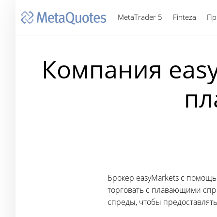
MetaTrader 5
Finteza
Пр
Компания easy
пл
Брокер easyMarkets с помощ
торговать с плавающими спре
спреды, чтобы предоставлять