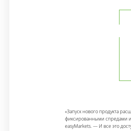
«Запуск нового продукта ра
фиксированными спредами или
easyMarkets. — И все это до