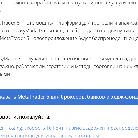
 постоянно разрабатываем и запускаем новые услуги или 
.
aTrader 5 — это мощная платформа для торговли и анализа
ов. В easyMarkets считают, что благодаря продвинутым ин
MetaTrader 5 новоепредложение будет беспрецедентно ц
syMarkets получали все стратегические преимущества, до
еважно, работают ли стратегии и методы торговли наших 
ными».
казать MetaTrader 5 для брокеров, банков и хедж-фон
вости, пожалуйста:
ver Hosting: скорость 10 Гбит, низкие задержки и распреде
шей платформой для управления капиталом