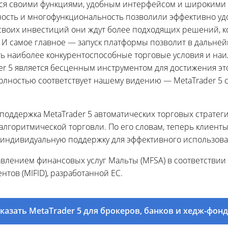
ится своими функциями, удобным интерфейсом и широкими
ость и многофункциональность позволили эффективно уд
 своих инвестиций они ждут более подходящих решений, к
. И самое главное — запуск платформы позволит в дальне
ть наиболее конкурентоспособные торговые условия и наи
der 5 является бесценным инструментом для достижения э
полностью соответствует нашему видению — MetaTrader 5 
 поддержка MetaTrader 5 автоматических торговых стратег
лгоритмической торговли. По его словам, теперь клиенты
ь индивидуальную поддержку для эффективного использова
равлением финансовых услуг Мальты (MFSA) в соответствии
тов (MIFID), разработанной ЕС.
казать MetaTrader 5 для брокеров, банков и хедж-фон