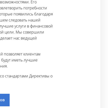
 возможностями. Его
овлетворить потребности
оторые появились благодаря
йшем следовать нашей
лучшие услуги в финансовой
той цели. Мы совершили
сделает нас ведущей
ий позволяет клиентам
 будут иметь лучшие
ния.
 со стандартами Директивы о
дов