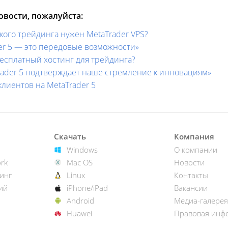
вости, пожалуйста:
кого трейдинга нужен MetaTrader VPS?
ader 5 — это передовые возможности»
бесплатный хостинг для трейдинга?
Trader 5 подтверждает наше стремление к инновациям»
клиентов на MetaTrader 5
Скачать
Компания
Windows
О компании
rk
Mac OS
Новости
инг
Linux
Контакты
ий
iPhone/iPad
Вакансии
Android
Медиа-галерея
Huawei
Правовая инф