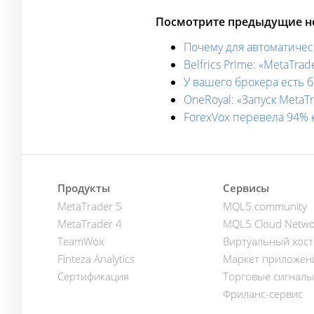
Посмотрите предыдущие но
Почему для автоматичес
Belfrics Prime: «MetaTr
У вашего брокера есть 
OneRoyal: «Запуск Meta
ForexVox перевела 94% 
Продукты
Сервисы
MetaTrader 5
MQL5.community
MetaTrader 4
MQL5 Cloud Netwo
TeamWox
Виртуальный хост
Finteza Analytics
Маркет приложен
Сертификация
Торговые сигналы
Фриланс-сервис