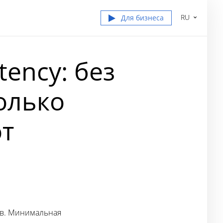
RU
Для бизнеса
ency: без
олько
т
ов. Минимальная