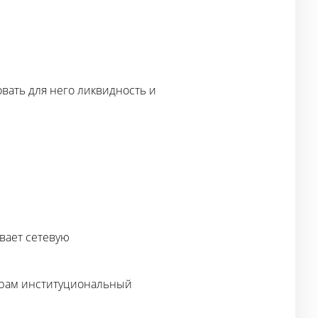
овать для него ликвидность и
вает сетевую
керам институциональный