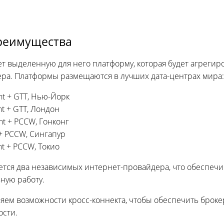
реимущества
ет выделенную для него платформу, которая будет агрегир
ера. Платформы размещаются в лучших дата-центрах мира:
ent + GTT, Нью-Йорк
nt + GTT, Лондон
ent + PCCW, Гонконг
T + PCCW, Сингапур
ent + PCCW, Токио
ется два независимых интернет-провайдера, что обеспечи
ьную работу.
ляем возможности кросс-коннекта, чтобы обеспечить бро
ости.