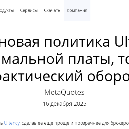
одукты
Сервисы
Скачать
Компания
Русский
новая политика Ult
мальной платы, т
актический оборо
MetaQuotes
16 декабря 2025
ль
Ultency
, сделав ее еще проще и прозрачнее для брокер