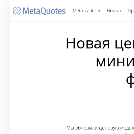
MetaTrader 5
Finteza
Пр
Новая це
мини
ф
Мы обновили ценовую моде