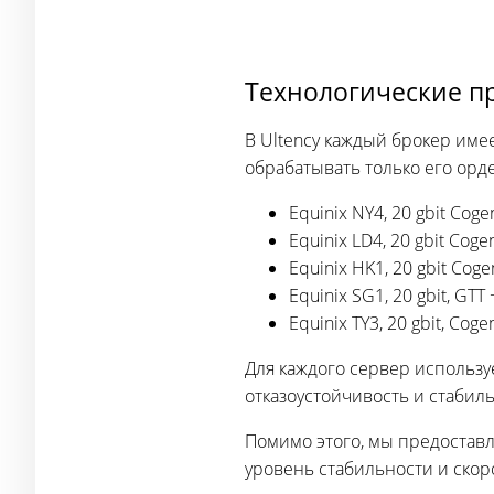
Технологические п
В Ultency каждый брокер име
обрабатывать только его орд
Equinix NY4, 20 gbit Cog
Equinix LD4, 20 gbit Coge
Equinix HK1, 20 gbit Cog
Equinix SG1, 20 gbit, GT
Equinix TY3, 20 gbit, Cog
Для каждого сервер использу
отказоустойчивость и стабил
Помимо этого, мы предостав
уровень стабильности и скор