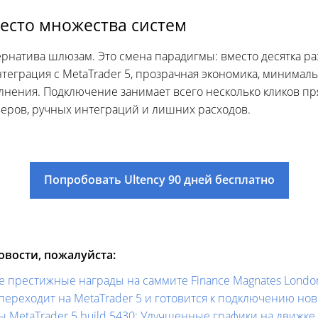
есто множества систем
тернатива шлюзам. Это смена парадигмы: вместо десятка
теграция с MetaTrader 5, прозрачная экономика, минима
лнения. Подключение занимает всего несколько кликов пр
веров, ручных интеграций и лишних расходов.
Попробовать Ultency 90 дней бесплатно
вости, пожалуйста:
е престижные награды на саммите Finance Magnates Londo
ets переходит на MetaTrader 5 и готовится к подключению н
 MetaTrader 5 build 5430: Улучшенные графики на движке