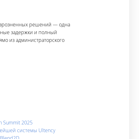
 разрозненных решений — одна
льные задержки и полный
ямо из администраторского
n Summit 2025
овейшей системы Ultency
 Blend2D