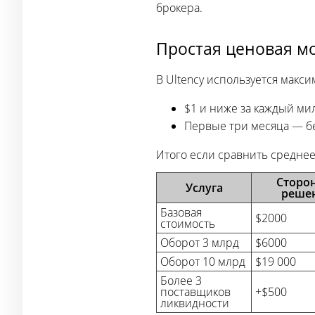
брокера.
Простая ценовая мо
В Ultency используется макс
$1 и ниже за каждый ми
Первые три месяца — б
Итого если сравнить среднее
Сторо
Услуга
реше
Базовая
$2000
стоимость
Оборот 3 млрд
$6000
Оборот 10 млрд
$19 000
Более 3
поставщиков
+$500
ликвидности