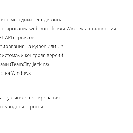
ять методики тест-дизайна
тестирования web, mobile или Windows-приложений
T API сервисов
тирования на Python или C#
t системами контроля версий
ми (TeamCity, Jenkins)
ейства Windows
агрузочного тестирования
s командной строкой