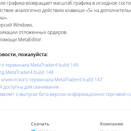
оле графика возвращает масштаб графика в исходное сост
йствие аналогично действию клавиши «5» на дополнительн
ны».
ерсий Windows.
фикации отложенных ордеров.
помощи MetaEditor.
вости, пожалуйста:
о терминала MetaTrader4 build 149.
 MetaTrader4 build 148
клиентского терминала MetaTrader4 build 147
4 доступна для скачивания
ъявляет о выпуске бета версии информационно торговой с
Скачать
Компания