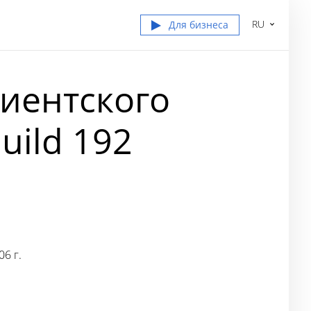
RU
Для бизнеса
иентского
uild 192
6 г.