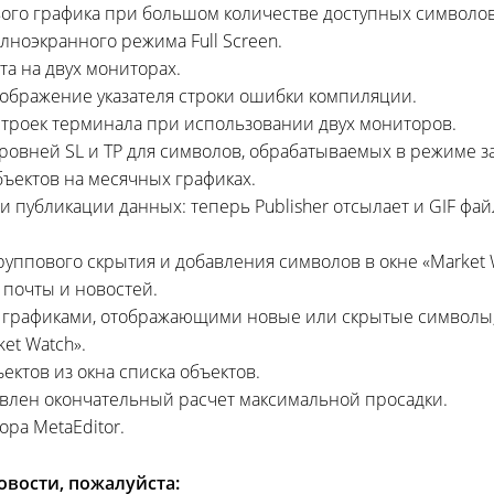
вого графика при большом количестве доступных символов
лноэкранного режима Full Screen.
ота на двух мониторах.
отображение указателя строки ошибки компиляции.
строек терминала при использовании двух мониторов.
ровней SL и TP для символов, обрабатываемых в режиме з
ъектов на месячных графиках.
 публикации данных: теперь Publisher отсылает и GIF фай
руппового скрытия и добавления символов в окне «Market 
 почты и новостей.
с графиками, отображающими новые или скрытые символы,
et Watch».
ектов из окна списка объектов.
авлен окончательный расчет максимальной просадки.
ра MetaEditor.
вости, пожалуйста: