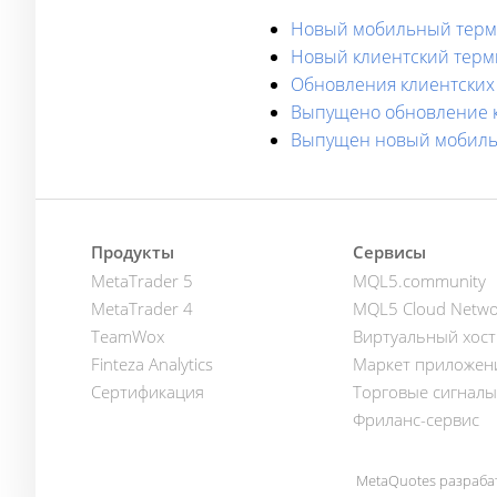
Новый мобильный термин
Новый клиентский терми
Обновления клиентских т
Выпущено обновление кл
Выпущен новый мобильны
Продукты
Сервисы
MetaTrader 5
MQL5.community
MetaTrader 4
MQL5 Cloud Netwo
TeamWox
Виртуальный хост
Finteza Analytics
Маркет приложен
Сертификация
Торговые сигналы
Фриланс-сервис
MetaQuotes разраба