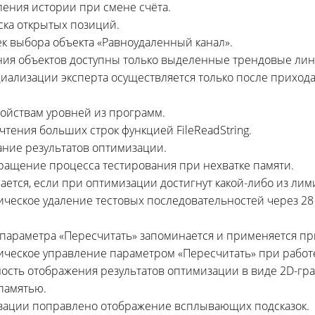
ления истории при смене счёта.
ска открытых позиций.
ек выбора объекта «Равноудаленный канал».
ния объектов доступны только выделенные трендовые лин
иализации эксперта осуществляется только после прихода
свойствам уровней из программ.
чтения больших строк функцией FileReadString.
вание результатов оптимизации.
кращение процесса тестирования при нехватке памяти.
ывается, если при оптимизации достигнут
какой-либо
из лим
атическое удаление тестовых последовательностей через 2
е параметра «Пересчитать» запоминается и применяется пр
атическое управление параметром «Пересчитать» при рабо
жность отображения результатов оптимизации в виде
2D-гра
 памятью.
мизации поправлено отображение всплывающих подсказок.