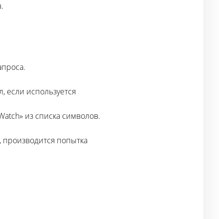
.
апроса.
л, если используется
Watch» из списка символов.
 производится попытка