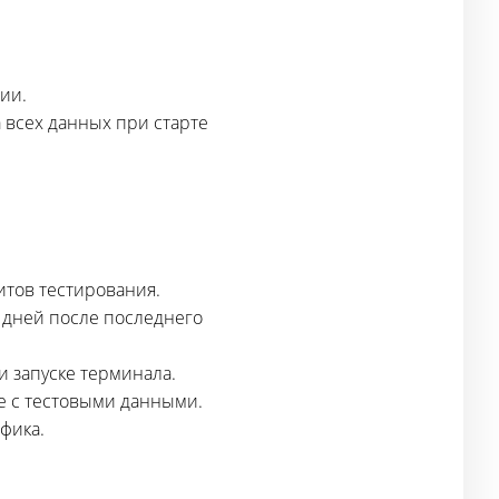
ии.
 всех данных при старте
итов тестирования.
8 дней после последнего
и запуске терминала.
те с тестовыми данными.
фика.