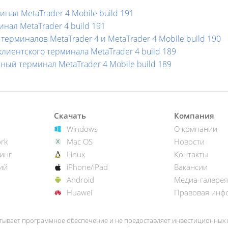
ал MetaTrader 4 Mobile build 191
нал MetaTrader 4 build 191
ерминалов MetaTrader 4 и MetaTrader 4 Mobile build 190
иентского терминала MetaTrader 4 build 189
й терминал MetaTrader 4 Mobile build 189
Скачать
Компания
Windows
О компании
rk
Mac OS
Новости
инг
Linux
Контакты
ий
iPhone/iPad
Вакансии
Android
Медиа-галерея
Huawei
Правовая инф
тывает программное обеспечение и не предоставляет инвестиционных и