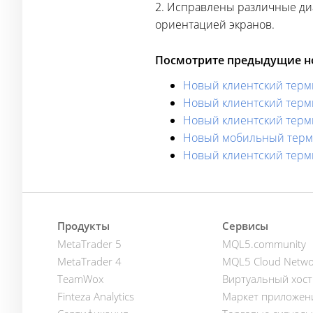
2. Исправлены различные ди
ориентацией экранов.
Посмотрите предыдущие но
Новый клиентский терми
Новый клиентский терми
Новый клиентский терми
Новый мобильный термин
Новый клиентский терми
Продукты
Сервисы
MetaTrader 5
MQL5.community
MetaTrader 4
MQL5 Cloud Netwo
TeamWox
Виртуальный хост
Finteza Analytics
Маркет приложен