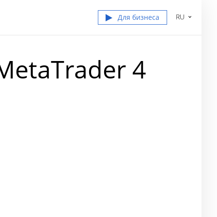
RU
Для бизнеса
etaTrader 4