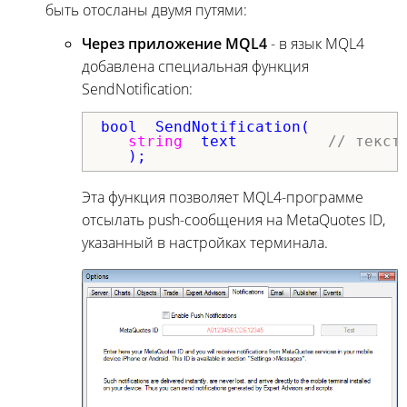
быть отосланы двумя путями:
Через приложение MQL4
- в язык MQL4
добавлена специальная функция
SendNotification:
bool  SendNotification(

string
  text          
// текст
   );
Эта функция позволяет MQL4-программе
отсылать push-сообщения на MetaQuotes ID,
указанный в настройках терминала.