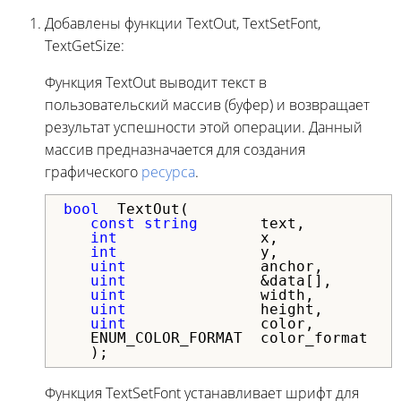
Добавлены функции TextOut, TextSetFont,
TextGetSize:
Функция TextOut выводит текст в
пользовательский массив (буфер) и возвращает
результат успешности этой операции. Данный
массив предназначается для создания
графического
ресурса
.
bool
  TextOut(

const
string
       text,          
int
                x,             
int
                y,             
uint
               anchor,        
uint
               &data[],       
uint
               width,         
uint
               height,        
uint
               color,         
   ENUM_COLOR_FORMAT  color_format   
   );
Функция TextSetFont устанавливает шрифт для