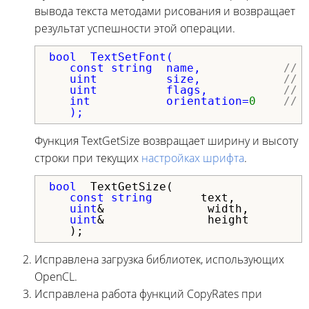
вывода текста методами рисования и возвращает
результат успешности этой операции.
bool  TextSetFont(

const
string
  name,            
// 
uint
          size,            
// 
uint
          flags,           
// 
int
           orientation=
0
// 
   );
Функция TextGetSize возвращает ширину и высоту
строки при текущих
настройках шрифта
.
bool
  TextGetSize(

const
string
       text,          
uint
&               width,        
uint
&               height        
   );
Исправлена загрузка библиотек, использующих
OpenCL.
Исправлена работа функций CopyRates при