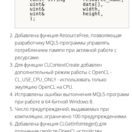
   uint&             data[],          
   uint&             width,           
   uint&             height,          
   );
Добавлена функция ResourceFree, позволяющая
разработчику MQL5-программы управлять
потреблением памяти при активной работе с
ресурсами.
Для функции CLContextCreate добавлен
дополнительный режим работы с OpenCL -
CL_USE_CPU_ONLY - использовать только
эмуляцию OpenCL на CPU.
Исправлены ошибки выполнения MQL5-программ
при работе в 64-битной Windows 8.
Число предупреждений, выдаваемых при
компиляции, ограничено 100 предупреждениями.
Добавлена функция CLGetInfoInteger() для
получения свойств OpenCL-устройства.