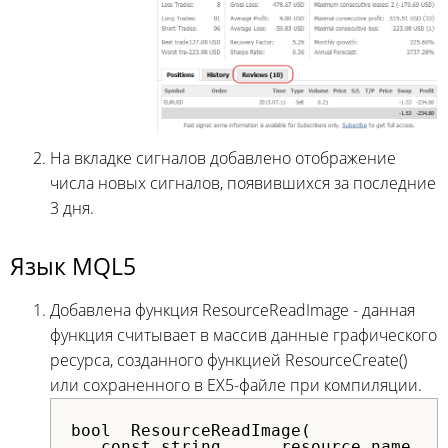
На вкладке сигналов добавлено отображение
числа новых сигналов, появившихся за последние
3 дня.
Язык MQL5
Добавлена функция ResourceReadImage - данная
функция считывает в массив данные графического
ресурса, созданного функцией ResourceCreate()
или сохраненного в EX5-файле при компиляции.
bool  ResourceReadImage(

   const string      resource_name,   