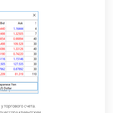
 торгового счета.
роцессора клиентским