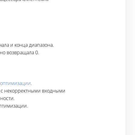
чала и конца диапазона.
но возвращала 0.
-оптимизации
.
ы с некорректными входными
ности.
птимизации.