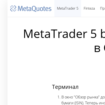
MetaTrader 5
Finteza
Пр
MetaTrader 5 
в
Терминал
В окно "Обзор рынка" 
бумаги (ISIN). Теперь и