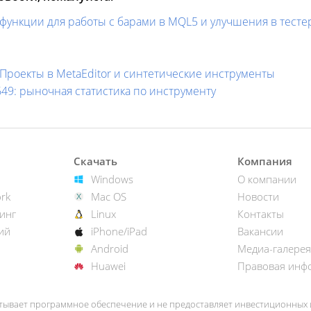
: функции для работы с барами в MQL5 и улучшения в тесте
: Проекты в MetaEditor и синтетические инструменты
1649: рыночная статистика по инструменту
Скачать
Компания
Windows
О компании
rk
Mac OS
Новости
инг
Linux
Контакты
ий
iPhone/iPad
Вакансии
Android
Медиа-галерея
Huawei
Правовая инф
тывает программное обеспечение и не предоставляет инвестиционных и