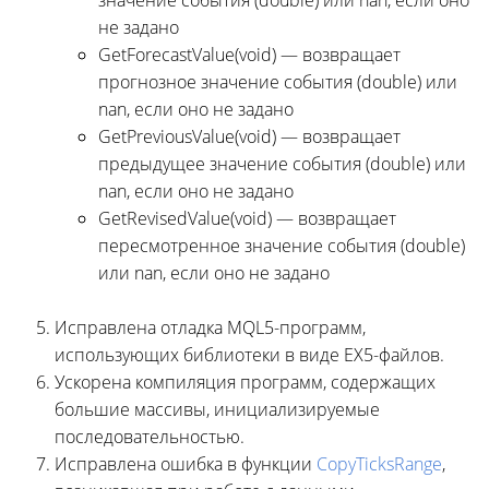
не задано
GetForecastValue(void) — возвращает
прогнозное значение события (double) или
nan, если оно не задано
GetPreviousValue(void) — возвращает
предыдущее значение события (double) или
nan, если оно не задано
GetRevisedValue(void) — возвращает
пересмотренное значение события (double)
или nan, если оно не задано
Исправлена отладка MQL5-программ,
использующих библиотеки в виде EX5-файлов.
Ускорена компиляция программ, содержащих
большие массивы, инициализируемые
последовательностью.
Исправлена ошибка в функции
CopyTicksRange
,