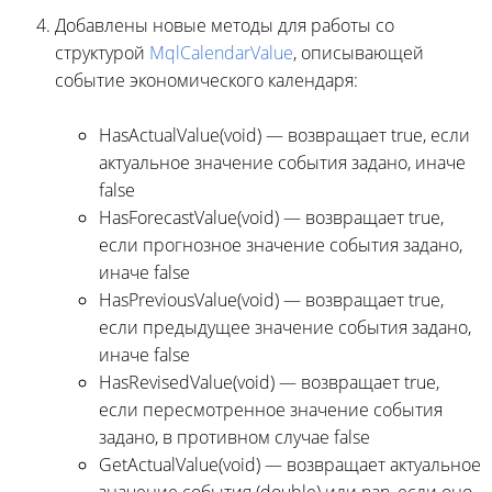
Добавлены новые методы для работы со
структурой
MqlCalendarValue
, описывающей
событие экономического календаря:
HasActualValue(void) — возвращает true, если
актуальное значение события задано, иначе
false
HasForecastValue(void) — возвращает true,
если прогнозное значение события задано,
иначе false
HasPreviousValue(void) — возвращает true,
если предыдущее значение события задано,
иначе false
HasRevisedValue(void) — возвращает true,
если пересмотренное значение события
задано, в противном случае false
GetActualValue(void) — возвращает актуальное
значение события (double) или nan, если оно