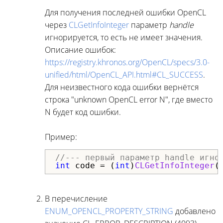
Для получения последней ошибки OpenCL
через
CLGetInfoInteger
параметр
handle
игнорируется, то есть не имеет значения.
Описание ошибок:
https://registry.khronos.org/OpenCL/specs/3.0-
unified/html/OpenCL_API.html#CL_SUCCESS
.
Для неизвестного кода ошибки вернётся
строка "unknown OpenCL error N", где вместо
N будет код ошибки.
Пример:
//--- первый параметр handle игно
int
 code = (
int
)
CLGetInfoInteger
(
В перечисление
ENUM_OPENCL_PROPERTY_STRING
добавлено