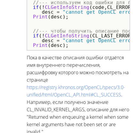
//--- используем код ошибки для п
if
(!
CLGetInfoString
(
code
,
CL_ERROR
   desc = 
"cannot get OpenCL erro
Print
(desc);

//--- чтобы получить описание пос
if
(!
CLGetInfoString
(
CL_LAST_ERROR
   desc = 
"cannot get OpenCL erro
Print
(desc);
Пока в качестве описания ошибки отдаётся
имя внутреннего перечисления,
расшифровку которого можно посмотреть на
странице
https://registry.khronos.org/OpenCL/specs/3.0-
unified/html/OpenCL_API.html#CL_SUCCESS
.
Например, если получено значение
CL_INVALID_KERNEL_ARGS, описание для него
"Returned when enqueuing a kernel when some
kernel arguments have not been set or are
invalid."