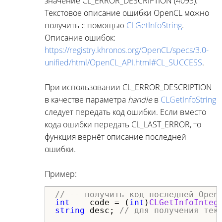
значение CL_ERROR_DESCRIPTION (4093).
Текстовое описание ошибки OpenCL можно
получить с помощью
CLGetInfoString
.
Описание ошибок:
https://registry.khronos.org/OpenCL/specs/3.0-
unified/html/OpenCL_API.html#CL_SUCCESS
.
При использовании CL_ERROR_DESCRIPTION
в качестве параметра
handle
в
CLGetInfoString
следует передать код ошибки. Если вместо
кода ошибки передать CL_LAST_ERROR, то
функция вернёт описание последней
ошибки.
Пример:
//--- получить код последней Open
int
code 
= (
int
)
CLGetInfoInteg
string
 desc; 
// для получения тек