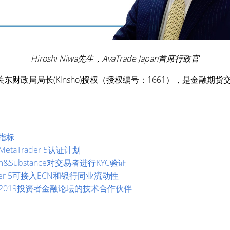
Hiroshi Niwa先生，AvaTrade Japan首席行政官
Ltd. 由日本关东财政局局长(Kinsho)授权（授权编号：1661），是
非指标
etaTrader 5认证计划
um&Substance对交易者进行KYC验证
rader 5可接入ECN和银行同业流动性
利亚2019投资者金融论坛的技术合作伙伴