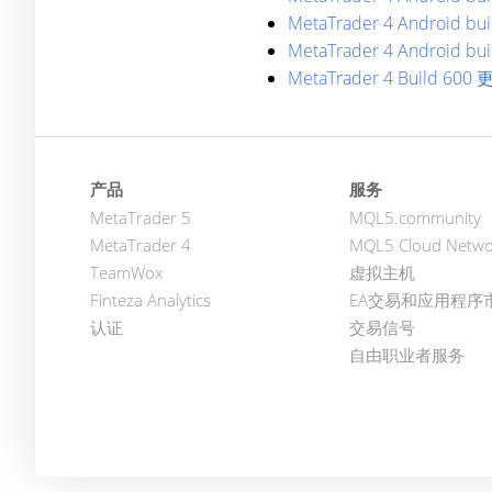
MetaTrader 4 Android bui
MetaTrader 4 Android bui
MetaTrader 4 Buil
产品
服务
MetaTrader 5
MQL5.community
MetaTrader 4
MQL5 Cloud Netwo
TeamWox
虚拟主机
Finteza Analytics
EA交易和应用程序
认证
交易信号
自由职业者服务