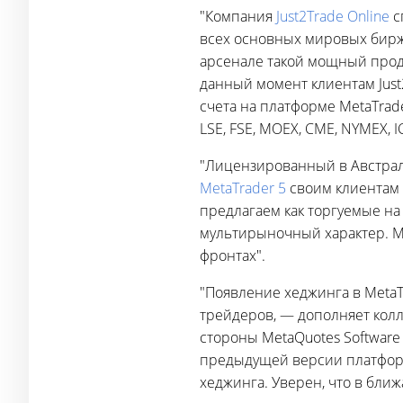
"Компания
Just2Trade Online
с
всех основных мировых бирж
арсенале такой мощный проду
данный момент клиентам Just
счета на платформе MetaTrad
LSE, FSE, MOEX, CME, NYMEX, I
"Лицензированный в Австрали
MetaTrader 5
своим клиентам 
предлагаем как торгуемые на
мультирыночный характер. Me
фронтах".
"Появление хеджинга в MetaT
трейдеров, — дополняет кол
стороны MetaQuotes Software
предыдущей версии платформ
хеджинга. Уверен, что в бли