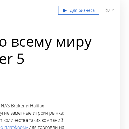
RU
Для бизнеса
о всему миру
er 5
NAS Broker и Halifax
ругие заметные игроки рынка:
ст количества таких компаний
ую платформу
для торговли на