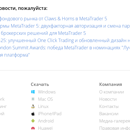
вости, пожалуйста:
ондового рынка от Claws & Horns в MetaTrader 5
мы MetaTrader 5: двухфакторная авторизация и смена па
у брокерских решений для MetaTrader 5
1425: улучшенный One Click Trading и обновленный дизайн 
London Summit Awards: победа MetaTrader в номинациях "Л
я платформа"
Скачать
Компания
Windows
О компании
rk
Mac OS
Новости
инг
Linux
Контакты
ий
iPhone/iPad
Вакансии
Android
Медиа-галерея
Huawei
Правовая инф