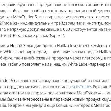
пециализируется на предоставлении высокотехнологичны
ах, — объясняет выбор платформы операционный директ
кт как MetaTrader 5, мы стараемся использовать его потен
2Trade (как индивидуальным трейдерам, так и институцион
er 5 напрямую доступны свыше 9 000 инструментов на таки
CE и EUREX, а также рынок Форекс".
и и Новой Зеландии брокер Halifax Investment Services с
и White Label-партнерам, — добавляет глава продаж Hali
 бирже, так и внебиржевые продукты через платформу, в 
taTrader 5 позволяет нам и нашим White Label-партнерам
rader 5 сделало платформу более популярной и склонило 
лег сотрудник международного отдела
ActivTrades
Рикардо Е
 стал ответом на запросы пользователей MetaTrader 4 — м
ы были заинтересованы в переходе новый продукт, смущ
жайшее время мы увидим еще больший интерес к MetaTrade