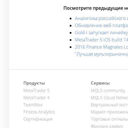
Посмотрите предыдущие но
Аналитика российского ф
Обновление веб-платфор
Gold-i запускает линейк
MetaTrader 5 iOS build 
2016 Finance Magnates 
"Лучшая мультирыночна
Продукты
Сервисы
MetaTrader 5
MQL5.community
MetaTrader 4
MQL5 Cloud Netwo
TeamWox
Виртуальный хост
Finteza Analytics
Маркет приложен
Сертификация
Торговые сигналы
Фриланс-сервис