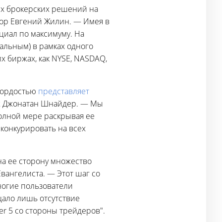
х брокерских решений на
ор Евгений Жилин. — Имея в
циал по максимуму. На
альным) в рамках одного
х биржах, как NYSE, NASDAQ,
 гордостью
представляет
fax Джонатан Шнайдер. — Мы
полной мере раскрывая ее
 конкурировать на всех
на ее сторону множество
вангелиста. — Этот шаг со
ногие пользователи
ало лишь отсутствие
r 5 со стороны трейдеров".