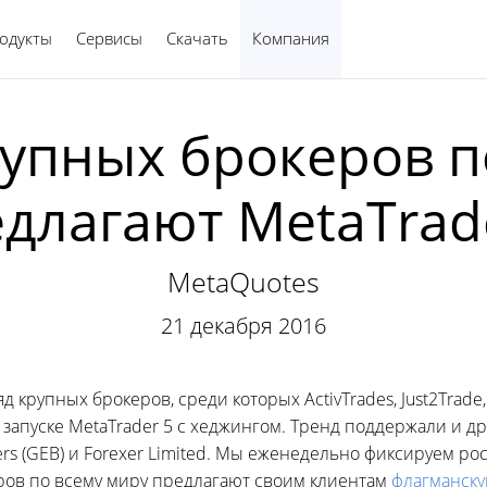
одукты
Сервисы
Скачать
Компания
Русский
рупных брокеров п
длагают MetaTrad
MetaQuotes
21 декабря 2016
 крупных брокеров, среди которых ActivTrades, Just2Trade, 
 о запуске MetaTrader 5 с хеджингом. Тренд поддержали и д
kers (GEB) и Forexer Limited. Мы еженедельно фиксируем ро
еров по всему миру предлагают своим клиентам
флагманск