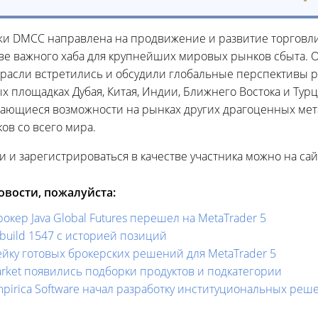
жи DMCC направлена на продвижение и развитие торговл
тве важного хаба для крупнейших мировых рынков сбыта.
трасли встретились и обсудили глобальные перспективы 
х площадках Дубая, Китая, Индии, Ближнего Востока и Тур
вающиеся возможности на рынках других драгоценных мет
ов со всего мира.
 и зарегистрироваться в качестве участника можно на са
вости, пожалуйста:
кер Java Global Futures перешел на MetaTrader 5
 build 1547 с историей позиций
ейку готовых брокерских решений для MetaTrader 5
arket появились подборки продуктов и подкатегории
pirica Software начал разработку институциональных реше