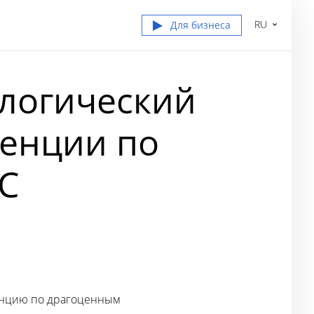
RU
Для бизнеса
ологический
ренции по
C
нцию по драгоценным