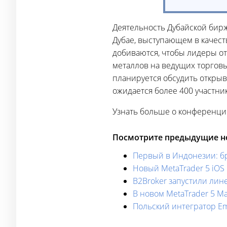
Деятельность Дубайской бир
Дубае, выступающем в качес
добиваются, чтобы лидеры о
металлов на ведущих торговы
планируется обсудить откры
ожидается более 400 участник
Узнать больше о конференции
Посмотрите предыдущие но
Первый в Индонезии: бро
Новый MetaTrader 5 iOS
B2Broker запустили лин
В новом MetaTrader 5 M
Польский интегратор Em