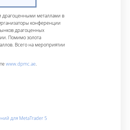
и драгоценными металлами в
 Организаторы конференции
рынков драгоценных
ции. Помимо золота
аллов. Всего на мероприятии
йте
www.dpmc.ae
.
ний для MetaTrader 5