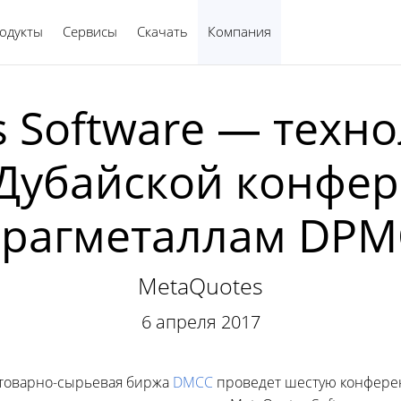
одукты
Сервисы
Скачать
Компания
Русский
 Software — техн
Дубайской конфе
драгметаллам DPM
MetaQuotes
6 апреля 2017
 товарно-сырьевая биржа
DMCC
проведет шестую конфере