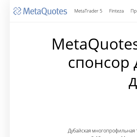
MetaTrader 5
Finteza
Пр
MetaQuotes
спонсор 
Дубайская многопрофильная