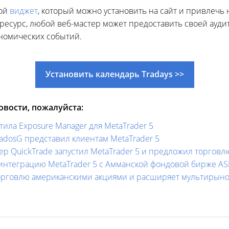
вой
виджет
, который можно установить на сайт и привлечь
й ресурс, любой веб-мастер может предоставить своей ауд
номических событий.
Установить календарь Tradays >>
вости, пожалуйста:
стила Exposure Manager для MetaTrader 5
dosG представил клиентам MetaTrader 5
 QuickTrade запустил MetaTrader 5 и предложил торговл
интеграцию MetaTrader 5 с Амманской фондовой бирже ASE
 торговлю американскими акциями и расширяет мультирын