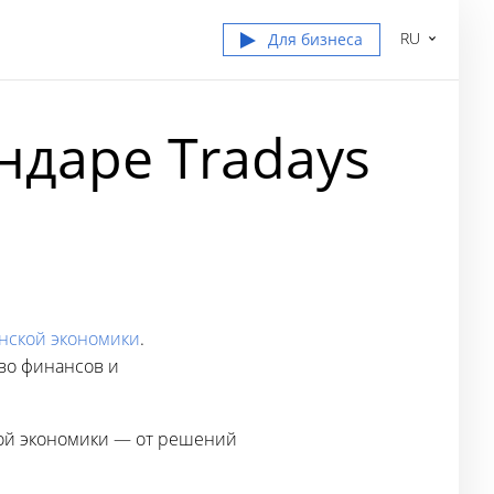
RU
Для бизнеса
ндаре Tradays
нской экономики
.
во финансов и
кой экономики — от решений