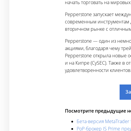
начать торговать на мировых
Pepperstone запускает между
современным инструментам дл
вторичном рынке с отличны
Pepperstone — один из немн
акциями, благодаря чему тре
Pepperstone открыла новые о
и на Кипре (CySEC). Также в 
удовлетворенности клиентов
За
Посмотрите предыдущие но
Бета-версия MetaTrader
PoP-брокер IS Prime пр