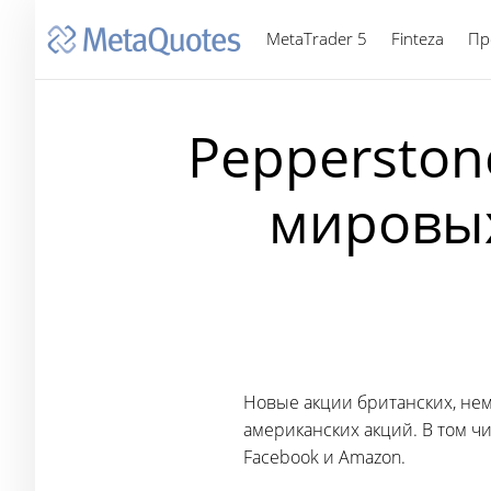
MetaTrader 5
Finteza
Пр
Pepperston
мировых
Новые акции британских, не
американских акций. В том ч
Facebook и Amazon.