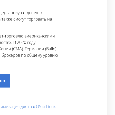
деры получат доступ к
также смогут торговать на
кет-торговлю американскими
стях. В 2020 году
нии (CMA), Германии (Bafin)
еди брокеров по общему уровню
дов
тимизация для macOS и Linux