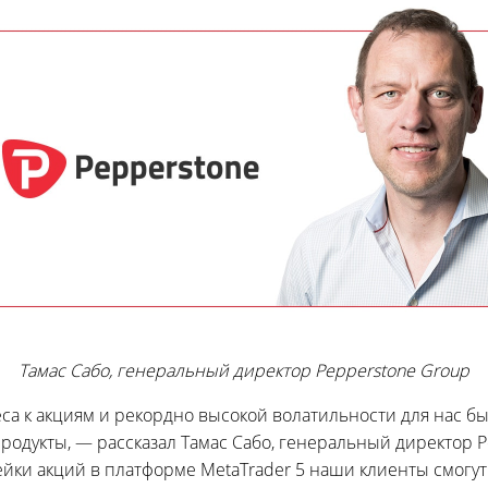
Тамас Сабо, генеральный директор Pepperstone Group
са к акциям и рекордно высокой волатильности для нас 
одукты, — рассказал Тамас Сабо, генеральный директор P
ейки акций в платформе MetaTrader 5 наши клиенты смогу