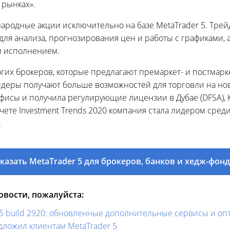
 рынках».
народные акции исключительно на базе MetaTrader 5. Трей
я анализа, прогнозирования цен и работы с графиками, а 
м исполнением.
огих брокеров, которые предлагают премаркет- и постмар
йдеры получают больше возможностей для торговли на ново
фисы и получила регулирующие лицензии в Дубае (DFSA), Ке
отчете Investment Trends 2020 компания стала лидером ср
.
казать MetaTrader 5 для брокеров, банков и хедж-фон
вости, пожалуйста:
 5 build 2920: обновленные дополнительные сервисы и оп
едложил клиентам MetaTrader 5