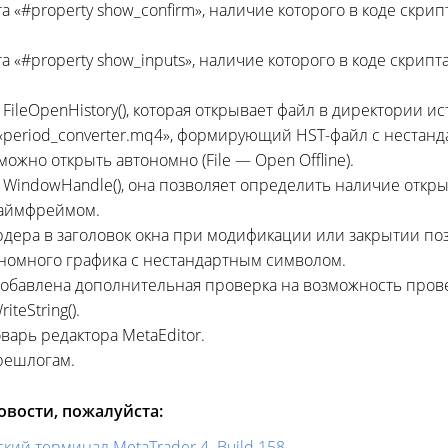
а «#property show_confirm», наличие которого в коде скри
а «#property show_inputs», наличие которого в коде скрип
FileOpenHistory(), которая открывает файл в директории и
 «period_converter.mq4», формирующий
HST-файл
с нестан
можно открыть автономно (File — Open Offline).
 WindowHandle(), она позволяет определить наличие откры
таймфреймом.
рдера в заголовок окна при модификации или закрытии по
ономного графика с нестандартным символом.
 добавлена дополнительная проверка на возможность про
teString().
варь редактора MetaEditor.
решлогам.
вости, пожалуйста:
ий терминал MetaTrader 4. Build 158.