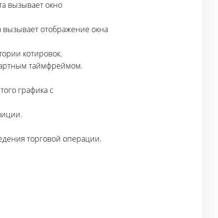
пта вызывает окно
та вызывает отображение окна
стории котировок.
дартным таймфреймом.
того графика с
зиции.
ведения торговой операции.