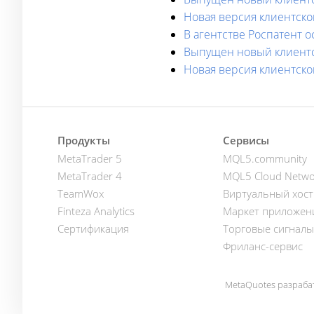
Новая версия клиентског
В агентстве Роспатент 
Выпущен новый клиентск
Новая версия клиентског
Продукты
Сервисы
MetaTrader 5
MQL5.community
MetaTrader 4
MQL5 Cloud Netwo
TeamWox
Виртуальный хост
Finteza Analytics
Маркет приложен
Сертификация
Торговые сигналы
Фриланс-сервис
MetaQuotes разраба