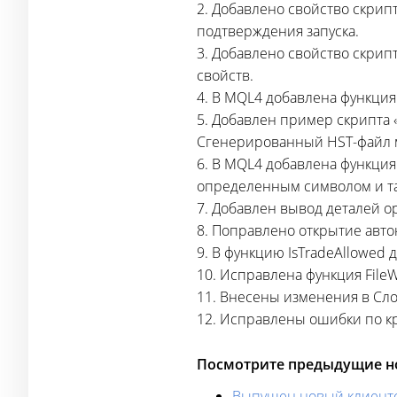
2. Добавлено свойство скрипт
подтверждения запуска.
3. Добавлено свойство скрипт
свойств.
4. В MQL4 добавлена функция 
5. Добавлен пример скрипта
Сгенерированный
HST-файл
6. В MQL4 добавлена функция
определенным символом и 
7. Добавлен вывод деталей о
8. Поправлено открытие авт
9. В функцию IsTradeAllowed
10. Исправлена функция FileWri
11. Внесены изменения в Сло
12. Исправлены ошибки по к
Посмотрите предыдущие но
Выпущен новый клиентск