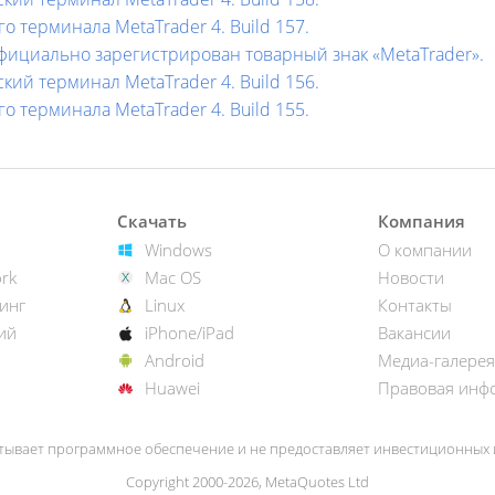
о терминала MetaTrader 4. Build 157.
официально зарегистрирован товарный знак «MetaTrader».
ий терминал MetaTrader 4. Build 156.
о терминала MetaTrader 4. Build 155.
Скачать
Компания
Windows
О компании
rk
Mac OS
Новости
инг
Linux
Контакты
ий
iPhone/iPad
Вакансии
Android
Медиа-галерея
Huawei
Правовая инф
тывает программное обеспечение и не предоставляет инвестиционных и
Copyright 2000-2026, MetaQuotes Ltd