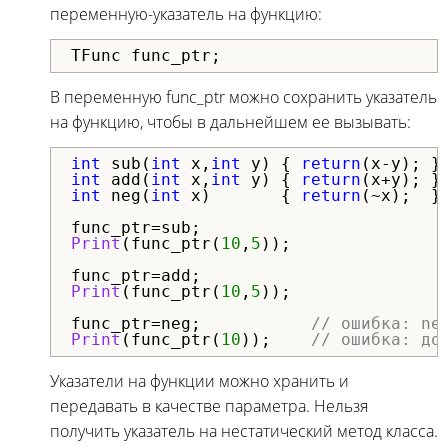
переменную-указатель на функцию:
TFunc func_ptr;
В переменную func_ptr можно сохранить указатель
на функцию, чтобы в дальнейшем ее вызывать:
int
 sub(
int
 x,
int
 y) { 
return
int
 add(
int
 x,
int
 y) { 
return
int
 neg(
int
 x)       { 
return
(~x);  }

Print
(func_ptr(
10
,
5
));

Print
(func_ptr(
10
,
5
));

func_ptr=neg;           
// ошибка: ne
Print
(func_ptr(
10
));    
// ошибка: до
Указатели на функции можно хранить и
передавать в качестве параметра. Нельзя
получить указатель на нестатический метод класса.