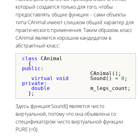
который создается только для того, чтобы
предоставлять общие функции – сами объекты
типа CAnimal имеют слишком общий характер для
практического применения. Таким образом, класс
CAnimal является хорошим кандидатом в
абстрактный класс:
class
 CAnimal

public
:

                      CAnimal();     
virtual
void
       Sound() = 
0
;   
private
:

double
             m_legs_count;  
  };
Здесь функция Sound() является чисто
виртуальной, потому что она объявлена со
спецификатором чисто виртуальной функции
PURE (=0).