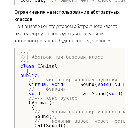
CCat cat;  
// ошибки нет - класс CCat
Ограничения на использование абстрактных
классов
При вызове конструктором абстрактного класса
чистой виртуальной функции (прямо или
косвенно) результат будет неопределенным.
//+----------------------------------
//| Абстрактный базовый класс        
//+----------------------------------
class
 CAnimal

public
:

//--- чисто виртуальная функция
virtual
void
      Sound(
void
)=NULL;
//--- функция
void
              CallSound(
void
) 
//--- конструктор
   CAnimal()

    {

//--- явный вызов виртуального м
     Sound();

//--- неявный вызов (через треть
     CallSound();
