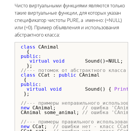
Чисто виртуальными функциями являются только
такие виртуальные функции, для которых указан
спецификатор чистоты PURE, а именно: (=NULL)
или (=0). Пример объявления и использования
абстрактного класса:
class
 CAnimal

public
:

virtual
void
       Sound()=NULL;  
//--- потомок от абстрактного класса
class
 CCat : 
public
 CAnimal

public
:

virtual
void
        Sound() { 
Print
 };

//--- примеры неправильного использов
new
 CAnimal;         
// ошибка 'CAnim
CAnimal some_animal; 
// ошибка 'CAnim
//--- примеры правильного использован
new
 CCat;  
// ошибки нет - класс CCat