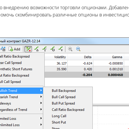
о внедрению возможности торговли опционами. Добавле
 помочь скомбинировать различные опционы в инвестици