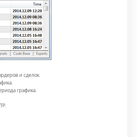
рдеров и сделок.
афика.
периода графика.
TP.