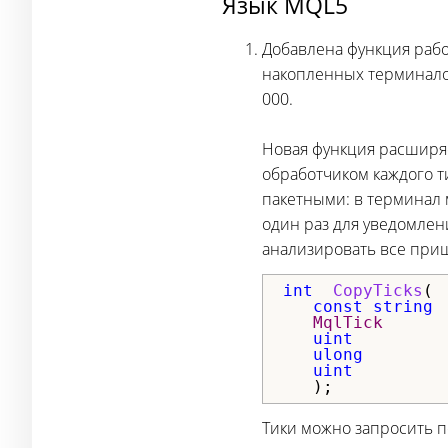
Язык MQL5
Добавлена функция рабо
накопленных терминало
000.
Новая функция расширяе
обработчиком каждого т
пакетными: в терминал 
один раз для уведомлен
анализировать все при
int
CopyTicks
(
   const
string
 
MqlTick      
uint
         
ulong
uint
         
   );
Тики можно запросить по