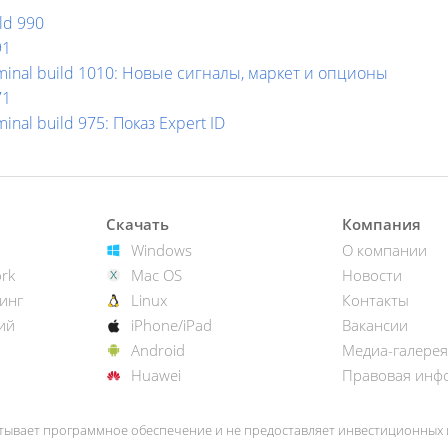
ld 990
91
rminal build 1010: Новые сигналы, маркет и опционы
71
inal build 975: Показ Expert ID
Скачать
Компания
Windows
О компании
rk
Mac OS
Новости
инг
Linux
Контакты
ий
iPhone/iPad
Вакансии
Android
Медиа-галерея
Huawei
Правовая инф
тывает программное обеспечение и не предоставляет инвестиционных и