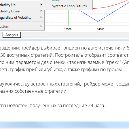
ращении: трейдер выбирает опцион по дате истечения и ба
 30 доступных стратегий. Построитель отобразит соотве
о ним параметры для оценки - так называемые "греки" (Gr
еть график прибыли/убытка, а также графики по грекам.
у количеству встроенных стратегий, трейдер может создав
вания собственные стратегии.
тва новостей, полученных за последние 24 часа.