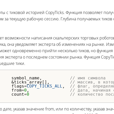
ты с тиковой историей CopyTicks. Функция позволяет получ
м за текущую рабочую сессию. Глубина получаемых тиков
т возможности написания скальперских торговых роботов.
ика, она уведомляет эксперта об изменениях на рынке. Из
может одновременно прийти несколько тиков, но функция 
ия эксперта о последнем состоянии рынка. Функция CopyTi
шедшие тики.
     symbol_name,           
// имя символа
     
&ticks_array[],        
// массив, в кото
     flags=
COPY_TICKS_ALL
,  
// флаг, определя
from
=
0
,                
// дата, начиная 
     count=
0
// количество пос
 дате, указав значение from, или по количеству, указав зна