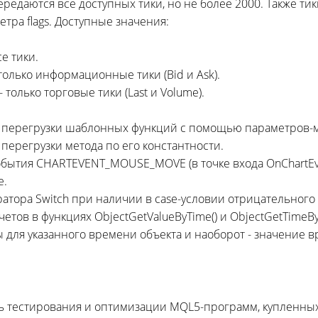
ередаются все доступных тики, но не более 2000. Также т
тра flags. Доступные значения:
се тики.
только информационные тики (Bid и Ask).
 только торговые тики (Last и Volume).
 перегрузки шаблонных функций с помощью параметров-м
перегрузки метода по его константности.
обытия CHARTEVENT_MOUSE_MOVE (в точке входа OnChartEv
е.
атора Switch при наличии в case-условии отрицательного
етов в функциях ObjectGetValueByTime() и ObjectGetTimeBy
 для указанного времени объекта и наоборот - значение 
ь тестирования и оптимизации MQL5-программ, купленны