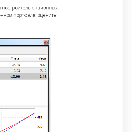
н построитель опционных
онном портфеле, оценить