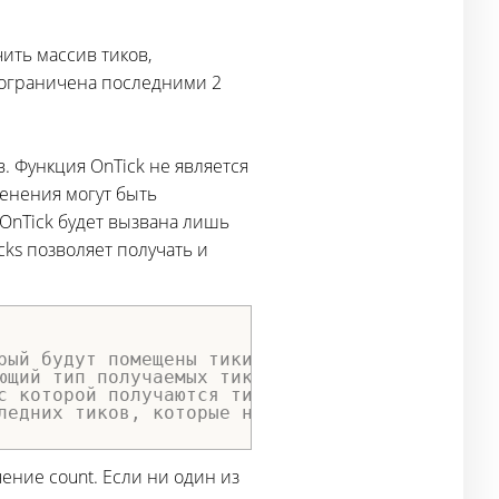
ить массив тиков,
 ограничена последними 2
 Функция OnTick не является
менения могут быть
OnTick будет вызвана лишь
cks позволяет получать и
рый будут помещены тики
ющий тип получаемых тиков
с которой получаются тики, указывается в милл
ледних тиков, которые необходимо получить
чение count. Если ни один из