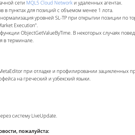
блачной сети
MQL5 Cloud Network
и удаленных агентах.
в в пунктах для позиций с объемом менее 1 лота.
нормализация уровней SL-TP при открытии позиции по то
rket Execution".
ункции ObjectGetValueByTime. В некоторых случаях повед
я в терминале.
MetaEditor при отладке и профилировании зацикленных п
фейса на греческий и узбекский языки.
ерез систему LiveUpdate.
вости, пожалуйста: