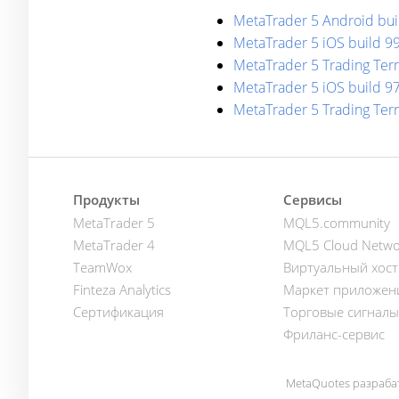
MetaTrader 5 Android bui
MetaTrader 5 iOS build 9
MetaTrader 5 Trading Te
MetaTrader 5 iOS build 9
MetaTrader 5 Trading Term
Продукты
Сервисы
MetaTrader 5
MQL5.community
MetaTrader 4
MQL5 Cloud Netwo
TeamWox
Виртуальный хост
Finteza Analytics
Маркет приложен
Сертификация
Торговые сигналы
Фриланс-сервис
MetaQuotes разраба