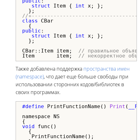
public
:

struct
 Item { 
int
 x; };

//+----------------------------------
class
 CBar

public
:

struct
 Item { 
int
 x; };

  };

CBar::Item item;  
// правильное объяв
Item       item;  
// некорректное объ
Также добавлена поддержка
пространства имен
(namespace)
, что дает еще больше свободы при
использовании сторонних кодов/библиотек в
своих программах.
#define 
PrintFunctionName() 
Print
(
__F
namespace NS

void
 func()

  {

   PrintFunctionName();
