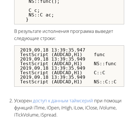
   NS::func();

   C c;

   NS::C ac;

  }
В результате исполнения программа выведет
следующие строки:
2019.09.18 13:39:35.947
TestScript (AUDCAD,H1) func
2019.09.18 13:39:35.949
TestScript (AUDCAD,H1) NS::func
2019.09.18 13:39:35.949
TestScript (AUDCAD,H1) C::C
2019.09.18 13:39:35.949
TestScript (AUDCAD,H1) NS::C::C
Ускорен
доступ к данным таймсерий
при помощи
функций iTime, iOpen, iHigh, iLow, iClose, iVolume,
iTickVolume, iSpread.