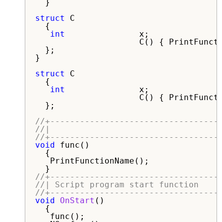
  }

struct
 C

  {

int
               x;

                     C() { PrintFuncti
  };

}

struct
 C

  {

int
               x;

                     C() { PrintFuncti
  };

//+----------------------------------
//|                                  
//+----------------------------------
void
 func()

  {

   PrintFunctionName();

//+----------------------------------
//| Script program start function    
//+----------------------------------
void
OnStart
()

  {

   func();
