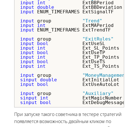
input
int
             ExtBBPeriod    
input
double
          ExtBBDeviation 
input
 ENUM_TIMEFRAMES ExtSignalTF    
input
 group           
"Trend"
input
int
             ExtMAPeriod    
input
 ENUM_TIMEFRAMES ExtTrendTF     
input
 group           
"ExitRules"
input
bool
            ExtUseSL       
input
int
             Ext_SL_Points  
input
bool
            ExtUseTP       
input
int
             Ext_TP_Points  
input
bool
            ExtUseTS       
input
int
             Ext_TS_Points  
input
 group           
"MoneyManagemen
sinput
double
         ExtInitialLot  
input
bool
            ExtUseAutoLot  
input
 group           
"Auxiliary"
sinput
int
            ExtMagicNumber 
sinput
bool
           ExtDebugMessage
При запуске такого советника в тестере стратегий
появляется возможность двойным кликом по