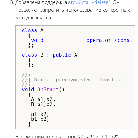
Добавлена поддержка
атрибута "=delete"
. Он
позволяет запретить использование конкретных
методов класса.
class
 A

  {

void
operator
=(
const
 
  };

class
 B : 
public
 A

  {

  };

//+----------------------------------
//| Script program start function    
//+----------------------------------
void
OnStart
()

  {

   A a1,a2;

   B b1,b2; 

   a1=a2;

   b1=b2;

  }
В этом примере для строк "a1=a2" и "b1=b2"