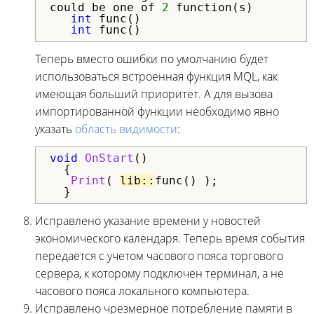
could be one of 
2
 function(s)
int
 func()
int
 func()
Теперь вместо ошибки по умолчанию будет
использоваться встроенная функция MQL, как
имеющая больший приоритет. А для вызова
импортированной функции необходимо явно
указать
область видимости
:
void
OnStart
()

  {

Print
( 
lib::
func() );

  }
Исправлено указание времени у новостей
экономического календаря. Теперь время события
передается с учетом часового пояса торгового
сервера, к которому подключен терминал, а не
часового пояса локального компьютера.
Исправлено чрезмерное потребление памяти в