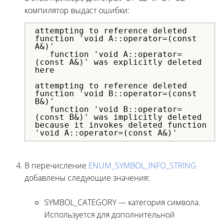
компилятор выдаст ошибки:
attempting to reference deleted
function 'void A::operator=(const
A&)'
function 'void A::operator=
(const A&)' was explicitly deleted
here
attempting to reference deleted
function 'void B::operator=(const
B&)'
function 'void B::operator=
(const B&)' was implicitly deleted
because it invokes deleted function
'void A::operator=(const A&)'
В перечисление
ENUM_SYMBOL_INFO_STRING
добавлены следующие значения:
SYMBOL_CATEGORY — категория символа.
Используется для дополнительной