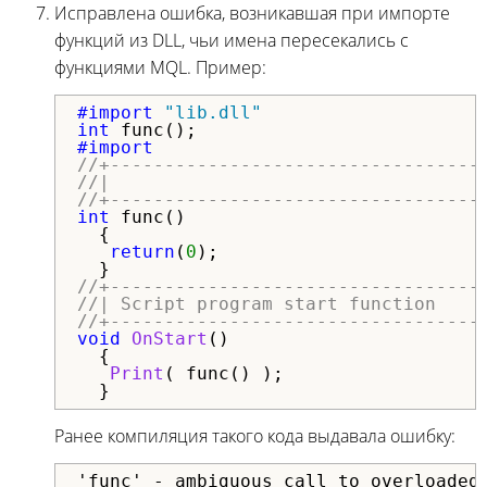
Исправлена ошибка, возникавшая при импорте
функций из DLL, чьи имена пересекались с
функциями MQL. Пример:
#import 
"lib.dll"
int
//+----------------------------------
//|                                  
//+----------------------------------
int
 func()

  {

return
(
0
);

//+----------------------------------
//| Script program start function    
//+----------------------------------
void
OnStart
()

  {

Print
( func() );

  }
Ранее компиляция такого кода выдавала ошибку:
'func' - ambiguous call to overloaded 