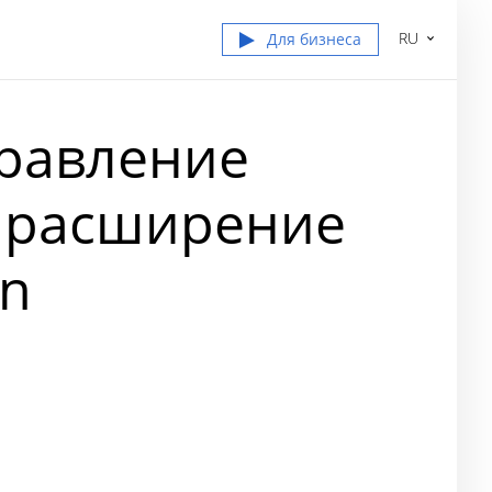
RU
Для бизнеса
правление
и расширение
on