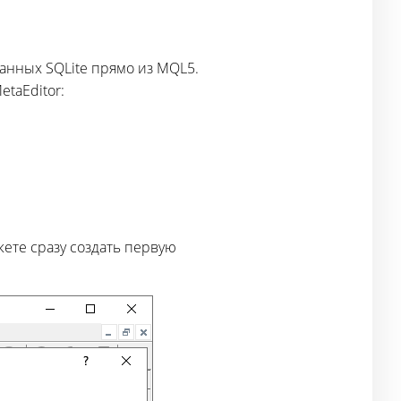
анных SQLite прямо из MQL5.
taEditor:
ете сразу создать первую