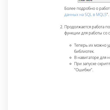
Более подробно о работе
данных на SQL в MQL5
".
Продолжается работа п
функции для работы со с
Теперь их можно у
библиотек.
В навигаторе для 
При запуске скрипт
"Ошибки".