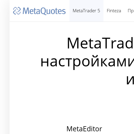
MetaTrader 5
Finteza
Пр
MetaTrad
настройками
и
MetaEditor