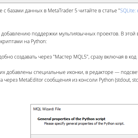
 с базами данных в MetaTrader 5 читайте в статье "
SQLite:
о добавлению поддержки мультиязычных проектов. В это
криптами на Python:
добно создавать через "Мастер MQL5", сразу включая в ко
них добавлены специальные иконки, в редакторе — подсвет
а через MetaEditor сообщения из консоли Python (stdout, st