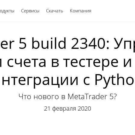
одукты
Сервисы
Скачать
Компания
Русский
er 5 build 2340: У
 счета в тестере 
нтеграции с Pyth
Что нового в MetaTrader 5?
21 февраля 2020